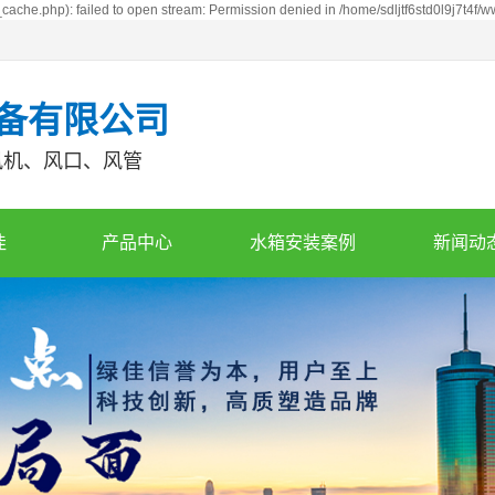
cache.php): failed to open stream: Permission denied in /home/sdljtf6std0l9j7t4f/
备有限公司
风机、风口、风管
佳
产品中心
水箱安装案例
新闻动
水箱系列
案例展示
水箱资
风机系列
行业新
阀门系列
最新资
新风机组
风管系列