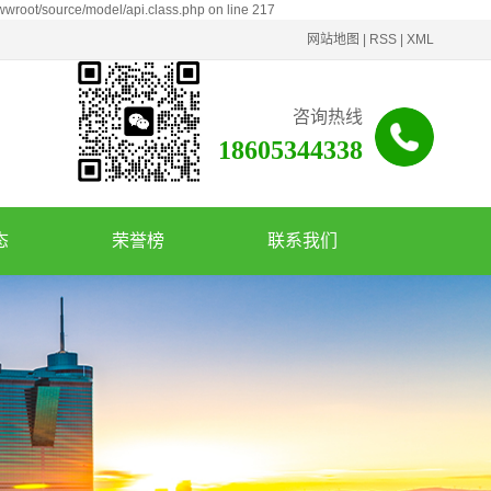
wwwroot/source/model/api.class.php on line 217
网站地图
|
RSS
|
XML
咨询热线
18605344338
态
荣誉榜
联系我们
讯
闻
讯