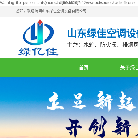
Warning: file_put_contents(/home/sdljtf6std0l9j7t4f/wwwroot/source/cache/license_
您好，欢迎访问山东绿佳空调设备有限公司！
山东绿佳空调设
主营：水箱、防火阀、排烟
首页
关于绿