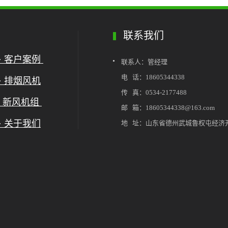
联系我们
· 客户案例
联系人：管经理
电 话：18605344338
· 排烟风机
传 真：0534-2177488
· 新风机组
邮 箱：18605344338@163.com
· 关于我们
地 址：山东省德州武城鲁权屯经济